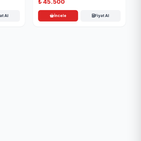
₺
45.500
at Al
İncele
Fiyat Al