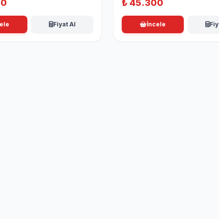
00
₺
45.300
ele
Fiyat Al
İncele
Fiy