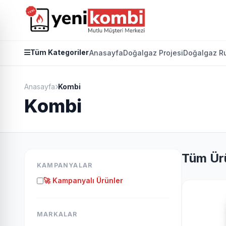
Tüm Kategoriler
Anasayfa
Doğalgaz Projesi
Doğalgaz Ru
Anasayfa
Kombi
Kombi
Tüm Ür
KAMPANYALAR
🚀 Kampanyalı Ürünler
MARKALAR