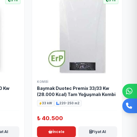
3 Yıl
3 Yıl
KOMBI
0 Kw
Baymak Duotec Premix 33/33 Kw
Wha
(28.000 Kcal) Tam Yoğuşmalı Kombi
33 kW
220-250 m2
0(5
₺
40.500
at Al
İncele
Fiyat Al