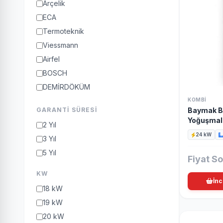
Arçelik
ECA
Termoteknik
Viessmann
Airfel
BOSCH
DEMİRDÖKÜM
LAMBERT
KOMBI
GARANTI SÜRESI
Baymak B
PROTHERM
Yoğuşmal
2 Yıl
VAİLLANT
24 kW
3 Yıl
BAYMAK
5 Yıl
Ecodense
Fiyat S
BUDERUS
KW
İnc
18 kW
19 kW
20 kW