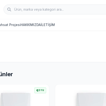
hsat Projesi
HAKKIMIZDA
İLETİŞİM
ünler
3 Yıl