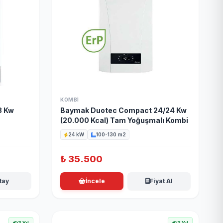
KOMBI
8 Kw
Baymak Duotec Compact 24/24 Kw
(20.000 Kcal) Tam Yoğuşmalı Kombi
24 kW
100-130 m2
₺
35.500
tay
İncele
Fiyat Al