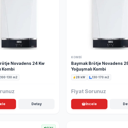
KOMBI
rötje Novadens 24 Kw
Baymak Brötje Novadens 2
ı Kombi
Yoğuşmalı Kombi
100-130 m2
28 kW
130-170 m2
orunuz
Fiyat Sorunuz
ele
Detay
İncele
De