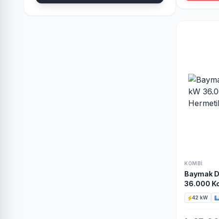
KOMBI
Baymak D
36.000 Kc
Kombi
42 kW