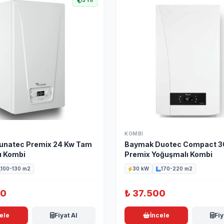
3 Yıl
KOMBI
unatec Premix 24 Kw Tam
Baymak Duotec Compact 3
ı Kombi
Premix Yoğuşmalı Kombi
100-130 m2
30 kW
170-220 m2
00
₺
37.500
ele
Fiyat Al
İncele
Fiy