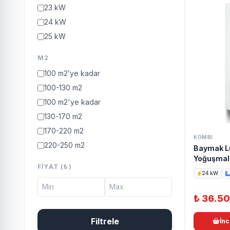
23 kW
24 kW
25 kW
26 kW
M2
28 kW
100 m2’ye kadar
30 kW
100-130 m2
33 kW
100 m2'ye kadar
35 kW
130-170 m2
36 kW
170-220 m2
37 kW
KOMBI
220-250 m2
Baymak L
42 kW
Yoğuşmal
250-300 m2
45 kW
FIYAT (₺)
300 m2 ve üzeri
24 kW
₺
36.5
Filtrele
İnc