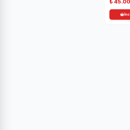
₺
45.0
İnc